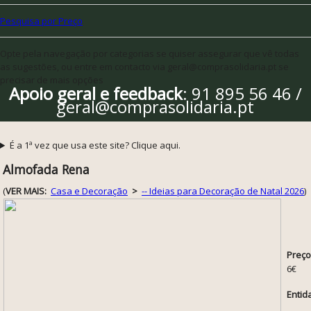
Pesquisa por Preço
Opte pela navegação por categorias se quiser assegurar que vê todas
as sugestões, ou entre em contacto via geral@comprasolidaria.pt se
precisar de mais opções
Apoio geral e feedback
: 91 895 56 46 /
geral@comprasolidaria.pt
É a 1ª vez que usa este site? Clique aqui.
Almofada Rena
(
VER MAIS:
Casa e Decoração
>
-- Ideias para Decoração de Natal 2026
)
Preço
6€
Entid