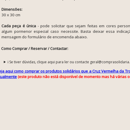
Dimensões:
30 x 30 cm
Cada peça é única
- pode solicitar que sejam feitas em cores perso
algum pormenor especial caso necessite. Basta deixar essa indic
mensagem do formulário de encomenda abaixo.
Como Comprar / Reservar / Contactar:
ℹ️ Se tiver dúvidas, clique aqui para ler ou contacte geral@comprasolidaria
eja aqui como comprar os produtos solidários que a Cruz Vermelha da Tro
tualmente
(este produto não está disponível de momento mas há várias o