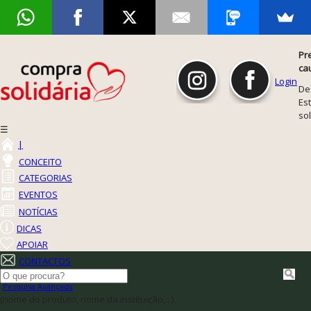
Pr
ca
Login
De
Est
so
☰
|
CONCEITO
CATEGORIAS
EVENTOS
NOTÍCIAS
DICAS
APOIAR
CONTACTOS
Pesquisa Avançada
(nome do produto, nome da instituição,...)