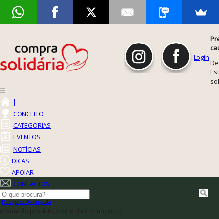
Pr
ca
Login
De
Est
so
☰
|
CONCEITO
CATEGORIAS
EVENTOS
NOTÍCIAS
DICAS
APOIAR
CONTACTOS
Pesquisa Avançada
(nome do produto, nome da instituição,...)