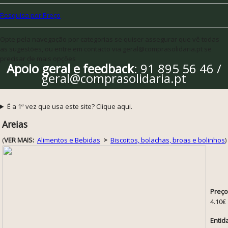
Pesquisa por Preço
Opte pela navegação por categorias se quiser assegurar que vê todas
as sugestões, ou entre em contacto via geral@comprasolidaria.pt se
precisar de mais opções
Apoio geral e feedback
: 91 895 56 46 /
geral@comprasolidaria.pt
É a 1ª vez que usa este site? Clique aqui.
Areias
(
VER MAIS:
Alimentos e Bebidas
>
Biscoitos, bolachas, broas e bolinhos
)
Preço
4.10€
Entid