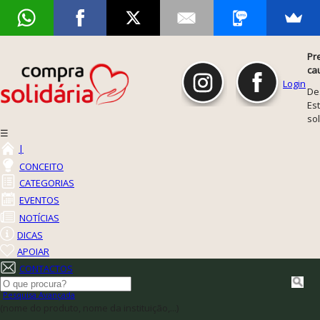
Pr
ca
Login
De
Est
so
☰
|
CONCEITO
CATEGORIAS
EVENTOS
NOTÍCIAS
DICAS
APOIAR
CONTACTOS
Pesquisa Avançada
(nome do produto, nome da instituição,...)