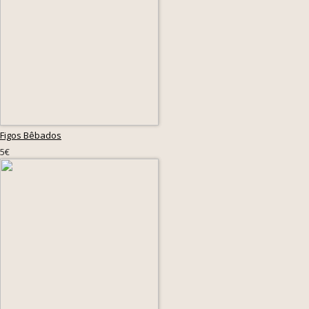
Figos Bêbados
5€