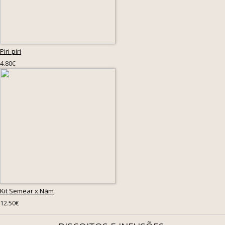
Piri-piri
4.80€
Kit Semear x Nãm
12.50€