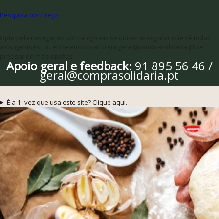
Pesquisa por Preço
Opte pela navegação por categorias se quiser assegurar que vê todas
as sugestões, ou entre em contacto via geral@comprasolidaria.pt se
precisar de mais opções
Apoio geral e feedback
: 91 895 56 46 /
geral@comprasolidaria.pt
É a 1ª vez que usa este site? Clique aqui.