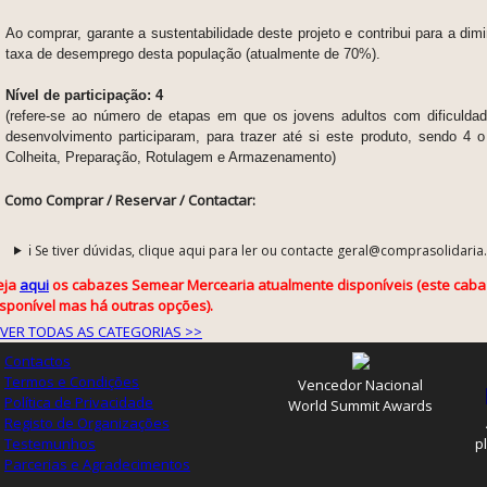
Ao comprar, garante a sustentabilidade deste projeto e contribui para a dim
taxa de desemprego desta população (atualmente de 70%).
Nível de participação: 4
(refere-se ao número de etapas em que os jovens adultos com dificuldade
desenvolvimento participaram, para trazer até si este produto, sendo 4 o
Colheita, Preparação, Rotulagem e Armazenamento)
Como Comprar / Reservar / Contactar:
ℹ️ Se tiver dúvidas, clique aqui para ler ou contacte geral@comprasolidaria
eja
aqui
os cabazes Semear Mercearia atualmente disponíveis (este cabaz
isponível mas há outras opções).
VER TODAS AS CATEGORIAS >>
Contactos
Termos e Condições
Vencedor Nacional
Política de Privacidade
World Summit Awards
Registo de Organizações
Testemunhos
p
Parcerias e Agradecimentos