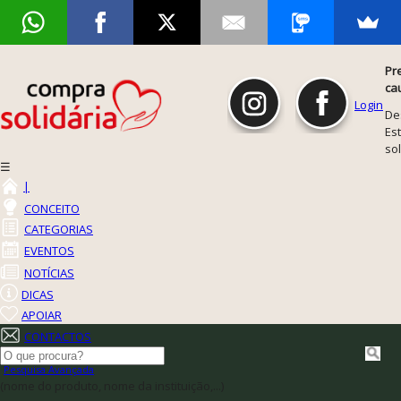
Pr
ca
Login
De
Est
so
☰
|
CONCEITO
CATEGORIAS
EVENTOS
NOTÍCIAS
DICAS
APOIAR
CONTACTOS
Pesquisa Avançada
(nome do produto, nome da instituição,...)