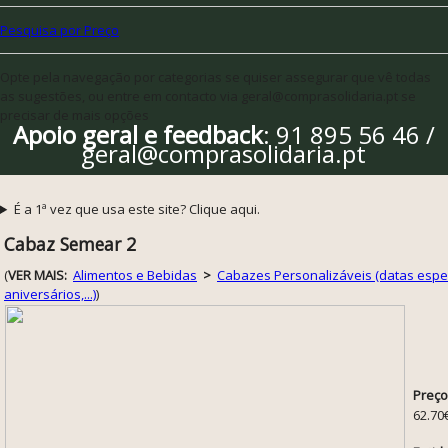
Pesquisa por Preço
Opte pela navegação por categorias se quiser assegurar que vê todas
as sugestões, ou entre em contacto via geral@comprasolidaria.pt se
precisar de mais opções
Apoio geral e feedback
: 91 895 56 46 /
geral@comprasolidaria.pt
É a 1ª vez que usa este site? Clique aqui.
Cabaz Semear 2
(
VER MAIS:
Alimentos e Bebidas
>
Cabazes Personalizáveis (datas especi
aniversários,...)
)
Preço
62.70