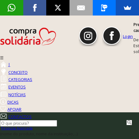
Pr
ca
Login
De
Est
so
☰
|
CONCEITO
CATEGORIAS
EVENTOS
NOTÍCIAS
DICAS
APOIAR
CONTACTOS
Pesquisa Avançada
(nome do produto, nome da instituição,...)