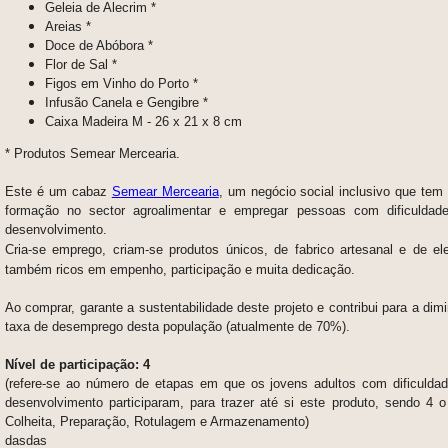
Geleia de Alecrim *
Areias *
Doce de Abóbora *
Flor de Sal *
Figos em Vinho do Porto *
Infusão Canela e Gengibre *
Caixa Madeira M - 26 x 21 x 8 cm
* Produtos Semear Mercearia.
Este é um cabaz
Semear Mercearia
, um negócio social inclusivo que tem
formação no sector agroalimentar e empregar pessoas com dificuldade
desenvolvimento.
Cria-se emprego, criam-se produtos únicos,
de fabrico artesanal e de el
também
ricos em empenho, participação e muita dedicação.
Ao comprar, garante a sustentabilidade deste projeto e contribui para a dim
taxa de desemprego desta população (atualmente de 70%).
Nível de participação: 4
(refere-se ao número de etapas em que os jovens adultos com dificuldade
desenvolvimento participaram, para trazer até si este produto, sendo 4 o
Colheita, Preparação, Rotulagem e Armazenamento)
dasdas