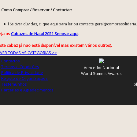
Como Comprar / Reservar / Contactar:
ℹ️ Se tiver dúvidas, clique aqui para ler ou contacte geral@comprasolidaria
eja os
Cabazes de Natal 2021 Semear aqui
.
este cabaz já não está disponível mas existem vários outros).
VER TODAS AS CATEGORIAS >>
Contactos
Termos e Condições
Vencedor Nacional
Política de Privacidade
World Summit Awards
Registo de Organizações
Testemunhos
p
Parcerias e Agradecimentos