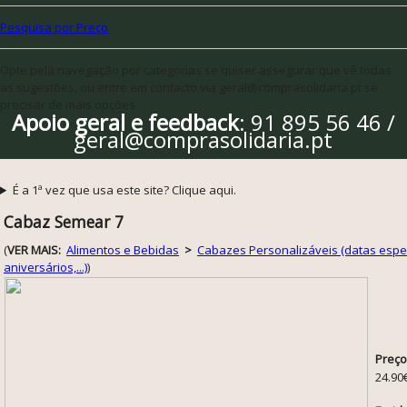
Pesquisa por Preço
Opte pela navegação por categorias se quiser assegurar que vê todas
as sugestões, ou entre em contacto via geral@comprasolidaria.pt se
precisar de mais opções
Apoio geral e feedback
: 91 895 56 46 /
geral@comprasolidaria.pt
É a 1ª vez que usa este site? Clique aqui.
Cabaz Semear 7
(
VER MAIS:
Alimentos e Bebidas
>
Cabazes Personalizáveis (datas especi
aniversários,...)
)
Preço
24.90