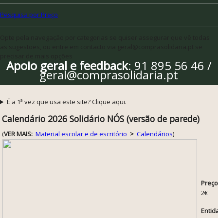
Pesquisa por Preço
Opte pela navegação por categorias se quiser assegurar que vê todas
as sugestões, ou entre em contacto via geral@comprasolidaria.pt se
precisar de mais opções
Apoio geral e feedback
: 91 895 56 46 /
geral@comprasolidaria.pt
É a 1ª vez que usa este site? Clique aqui.
Calendário 2026 Solidário NÓS (versão de parede)
(
VER MAIS:
Material escolar e de escritório
>
Calendários
)
Preço
2€
Entid