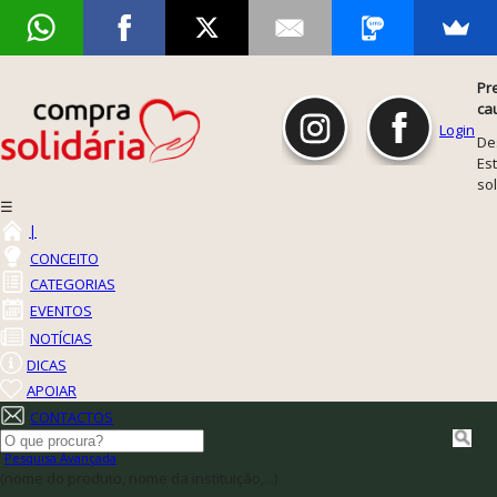
Pr
ca
Login
De
Est
so
☰
|
CONCEITO
CATEGORIAS
EVENTOS
NOTÍCIAS
DICAS
APOIAR
CONTACTOS
Pesquisa Avançada
(nome do produto, nome da instituição,...)