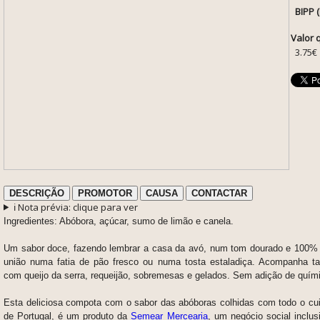
BIPP 
Valor 
3.75€
DESCRIÇÃO
PROMOTOR
CAUSA
CONTACTAR
ℹ️ Nota prévia: clique para ver
Ingredientes: Abóbora, açúcar, sumo de limão e canela.
Um sabor doce, fazendo lembrar a casa da avó, num tom dourado e 100% n
união numa fatia de pão fresco ou numa tosta estaladiça. Acompanha 
com queijo da serra, requeijão, sobremesas e gelados. Sem adição de quím
Esta deliciosa compota com o sabor das abóboras colhidas com todo o c
de Portugal, é um produto da
Semear Mercearia
, um negócio social inclu