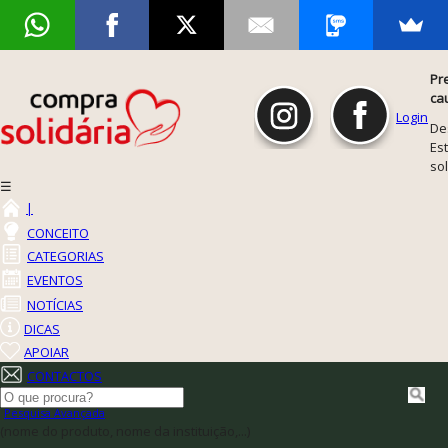
Pr
ca
Login
De
Est
so
☰
|
CONCEITO
CATEGORIAS
EVENTOS
NOTÍCIAS
DICAS
APOIAR
CONTACTOS
Pesquisa Avançada
(nome do produto, nome da instituição,...)