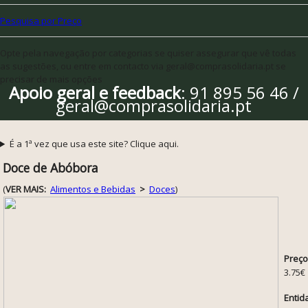
Pesquisa por Preço
Opte pela navegação por categorias se quiser assegurar que vê todas
as sugestões, ou entre em contacto via geral@comprasolidaria.pt se
precisar de mais opções
Apoio geral e feedback
: 91 895 56 46 /
geral@comprasolidaria.pt
É a 1ª vez que usa este site? Clique aqui.
Doce de Abóbora
(
VER MAIS:
Alimentos e Bebidas
>
Doces
)
Preço
3.75€
Entid