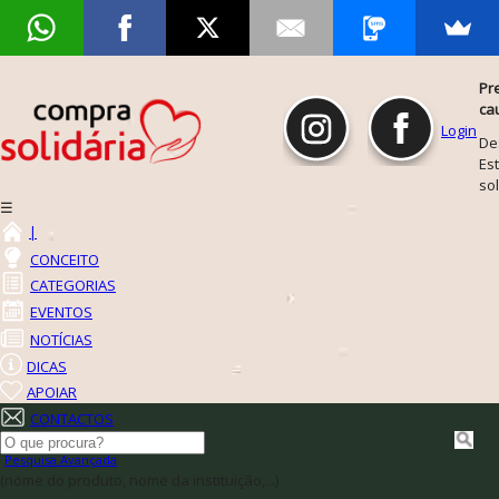
Pr
ca
Login
De
Est
so
☰
|
CONCEITO
CATEGORIAS
EVENTOS
NOTÍCIAS
DICAS
APOIAR
CONTACTOS
Pesquisa Avançada
(nome do produto, nome da instituição,...)