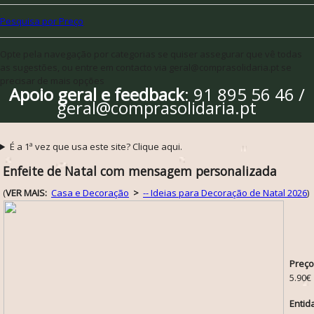
Pesquisa por Preço
Opte pela navegação por categorias se quiser assegurar que vê todas
as sugestões, ou entre em contacto via geral@comprasolidaria.pt se
precisar de mais opções
Apoio geral e feedback
: 91 895 56 46 /
geral@comprasolidaria.pt
É a 1ª vez que usa este site? Clique aqui.
Enfeite de Natal com mensagem personalizada
(
VER MAIS:
Casa e Decoração
>
-- Ideias para Decoração de Natal 2026
)
Preço
5.90€
Entid