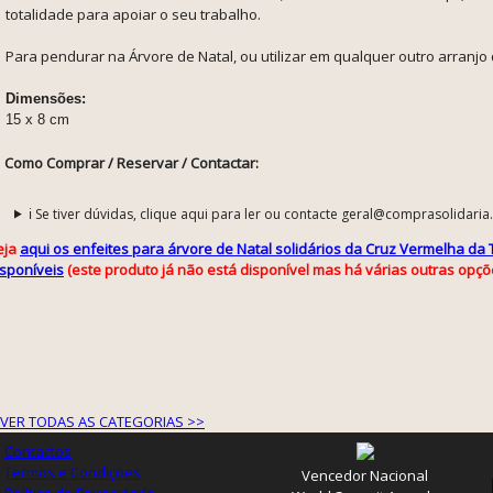
totalidade para apoiar o seu trabalho.
Para pendurar na Árvore de Natal, ou utilizar em qualquer outro arranjo 
Dimensões:
15 x 8 cm
Como Comprar / Reservar / Contactar:
ℹ️ Se tiver dúvidas, clique aqui para ler ou contacte geral@comprasolidaria
eja
aqui os enfeites para árvore de Natal solidários da Cruz Vermelha da
isponíveis
(este produto já não está disponível mas há várias outras opçõ
VER TODAS AS CATEGORIAS >>
Contactos
Termos e Condições
Vencedor Nacional