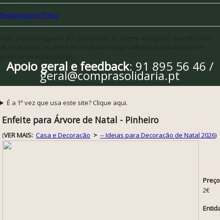
Pesquisa por Preço
Opte pela navegação por categorias se quiser assegurar que vê todas
as sugestões, ou entre em contacto via geral@comprasolidaria.pt se
precisar de mais opções
Apoio geral e feedback
: 91 895 56 46 /
geral@comprasolidaria.pt
É a 1ª vez que usa este site? Clique aqui.
Enfeite para Árvore de Natal - Pinheiro
(
VER MAIS:
Casa e Decoração
>
-- Ideias para Decoração de Natal 2026
)
Preço
2€
Entid