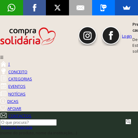
Pr
ca
Login
De
Est
so
☰
|
CONCEITO
CATEGORIAS
EVENTOS
NOTÍCIAS
DICAS
APOIAR
CONTACTOS
Pesquisa Avançada
(nome do produto, nome da instituição,...)