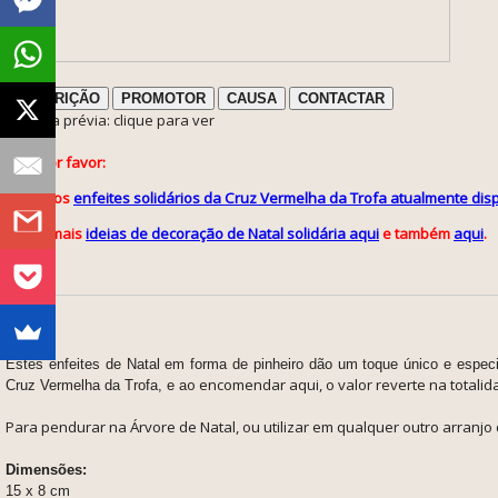
DESCRIÇÃO
PROMOTOR
CAUSA
CONTACTAR
ℹ️ Nota prévia: clique para ver
Veja por favor:
os
enfeites solidários da Cruz Vermelha da Trofa atualmente disp
mais
ideias de decoração de Natal solidária aqui
e também
aqui
.
Estes enfeites de Natal em forma de pinheiro dão um toque único e especi
o encomendar aqui, o valor reverte na totalid
Cruz Vermelha da Trofa, e a
Para pendurar na Árvore de Natal, ou utilizar em qualquer outro arranjo 
Dimensões:
15 x 8 cm