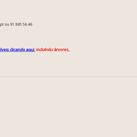
.pt ou 91 895 56 46
veis clicando aqui
, incluíndo árvores,