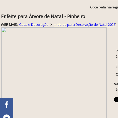
Opte pela navega
Enfeite para Árvore de Natal - Pinheiro
(
VER MAIS:
Casa e Decoração
>
-- Ideias para Decoração de Natal 2026
)
P
2
E
C
Va
2