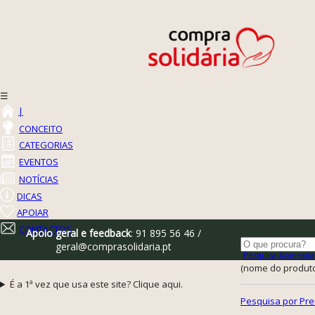
☰
|
CONCEITO
CATEGORIAS
EVENTOS
NOTÍCIAS
DICAS
APOIAR
CONTACTOS
Apoio geral e feedback
: 91 895 56 46 /
geral@comprasolidaria.pt
Pesquisa Avançada
(nome do produto,
É a 1ª vez que usa este site? Clique aqui.
Pesquisa por Pre