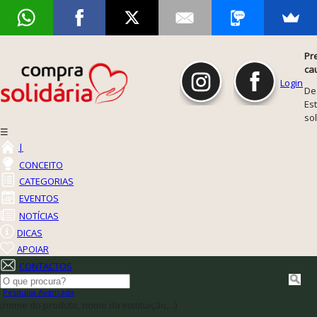
Pr
ca
Login
De
Est
so
☰
|
CONCEITO
CATEGORIAS
EVENTOS
NOTÍCIAS
DICAS
APOIAR
CONTACTOS
Pesquisa Avançada
(nome do produto, nome da instituição,...)