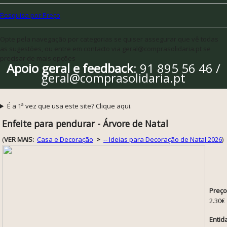
Pesquisa por Preço
Opte pela navegação por categorias se quiser assegurar que vê todas
as sugestões, ou entre em contacto via geral@comprasolidaria.pt se
precisar de mais opções
Apoio geral e feedback
: 91 895 56 46 /
geral@comprasolidaria.pt
É a 1ª vez que usa este site? Clique aqui.
Enfeite para pendurar - Árvore de Natal
(
VER MAIS:
Casa e Decoração
>
-- Ideias para Decoração de Natal 2026
)
Preço
2.30€
Entid