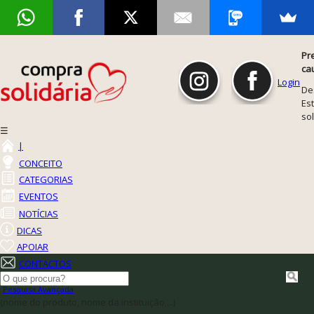
Pr
ca
Login
De
Est
so
☰
|
CONCEITO
CATEGORIAS
EVENTOS
NOTÍCIAS
DICAS
APOIAR
CONTACTOS
Pesquisa Avançada
(nome do produto, nome da instituição,...)