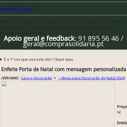
Pesquisa por Preço
Opte pela navegação por categorias se quiser assegurar que vê todas
as sugestões, ou entre em contacto via geral@comprasolidaria.pt se
precisar de mais opções
Apoio geral e feedback
: 91 895 56 46 /
geral@comprasolidaria.pt
É a 1ª vez que usa este site? Clique aqui.
Enfeite Porta de Natal com mensagem personalizada
(
VER MAIS:
Casa e Decoração
>
-- Ideias para Decoração de Natal 2026
)
Preço
5€
Entid