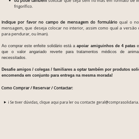
ou pode também
solicitar que seja sem fio mas em formato de 
frigorífico.
Indique por favor no campo de mensagem do formulário
qual o no
mensagem, que deseja colocar no interior, assim como qual a versão 
para pendurar, ou íman).
Ao comprar este enfeite solidário está a
apoiar amiguinhos de 4 patas
e
que o valor angariado reverte para tratamentos médicos de anim
necessitados.
Desafie amigos / colegas / familiares a optar também por produtos sol
encomenda em conjunto para entrega na mesma morada!
Como Comprar / Reservar / Contactar:
ℹ️ Se tiver dúvidas, clique aqui para ler ou contacte geral@comprasolidaria