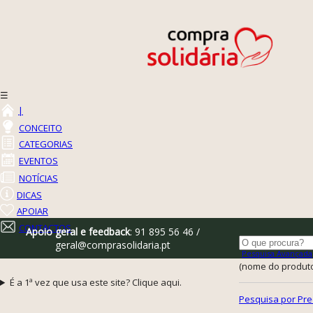
☰
|
CONCEITO
CATEGORIAS
EVENTOS
NOTÍCIAS
DICAS
APOIAR
CONTACTOS
Apoio geral e feedback
: 91 895 56 46 /
geral@comprasolidaria.pt
Pesquisa Avançada
(nome do produto,
É a 1ª vez que usa este site? Clique aqui.
Pesquisa por Pre