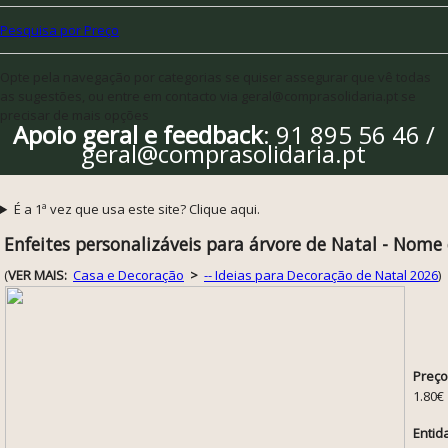
Pesquisa por Preço
Opte pela navegação por categorias se quiser assegurar que vê todas
as sugestões, ou entre em contacto via geral@comprasolidaria.pt se
precisar de mais opções
Apoio geral e feedback
: 91 895 56 46 /
geral@comprasolidaria.pt
É a 1ª vez que usa este site? Clique aqui.
Enfeites personalizáveis para árvore de Natal - Nome 
(
VER MAIS:
Casa e Decoração
>
-- Ideias para Decoração de Natal 2026
)
Preço
1.80€
Entid