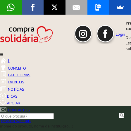
Pr
ca
Login
De
Est
so
☰
|
CONCEITO
CATEGORIAS
EVENTOS
NOTÍCIAS
DICAS
APOIAR
CONTACTOS
Pesquisa Avançada
(nome do produto, nome da instituição,...)