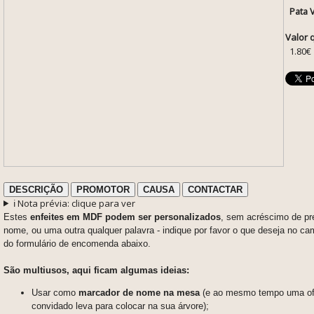
Pata 
Valor 
1.80€
DESCRIÇÃO
PROMOTOR
CAUSA
CONTACTAR
ℹ️ Nota prévia: clique para ver
Estes
enfeites em MDF podem ser personalizados
, sem acréscimo de p
nome, ou uma outra qualquer palavra - indique por favor o que deseja no
do formulário de encomenda abaixo.
São multiusos, aqui ficam algumas ideias:
Usar como
marcador de nome na mesa
(e ao mesmo tempo uma of
convidado leva para colocar na sua árvore);