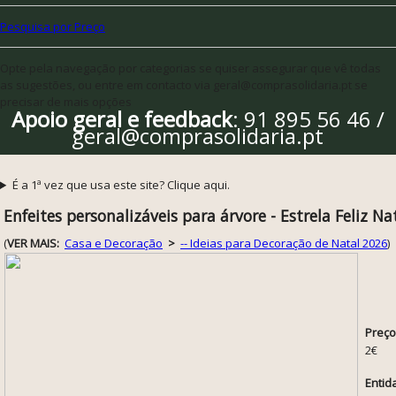
Pesquisa por Preço
Opte pela navegação por categorias se quiser assegurar que vê todas
as sugestões, ou entre em contacto via geral@comprasolidaria.pt se
precisar de mais opções
Apoio geral e feedback
: 91 895 56 46 /
geral@comprasolidaria.pt
É a 1ª vez que usa este site? Clique aqui.
Enfeites personalizáveis para árvore - Estrela Feliz Na
(
VER MAIS:
Casa e Decoração
>
-- Ideias para Decoração de Natal 2026
)
Preço
2€
Entid