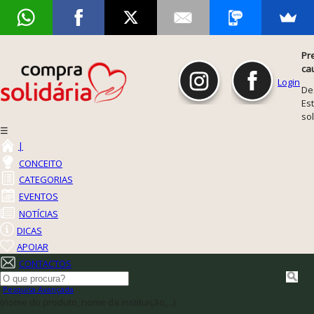
Pr
ca
Login
De
Est
so
☰
|
CONCEITO
CATEGORIAS
EVENTOS
NOTÍCIAS
DICAS
APOIAR
CONTACTOS
Pesquisa Avançada
(nome do produto, nome da instituição,...)