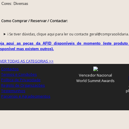
Cores: Diversas
Como Comprar / Reservar / Contactar:
ℹ️ Se tiver dúvidas, clique aqui para ler ou contacte geral@comprasolidaria
eja aqui as peças da AFID disponíveis de momento (este produto
isponível mas existem outros).
VER TODAS AS CATEGORIAS >>
Contactos
Termos e Condições
Vencedor Nacional
Política de Privacidade
World Summit Awards
Registo de Organizações
Testemunhos
p
Parcerias e Agradecimentos