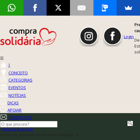
Pr
ca
Login
De
Est
so
☰
|
CONCEITO
CATEGORIAS
EVENTOS
NOTÍCIAS
DICAS
APOIAR
CONTACTOS
Pesquisa Avançada
(nome do produto, nome da instituição,...)