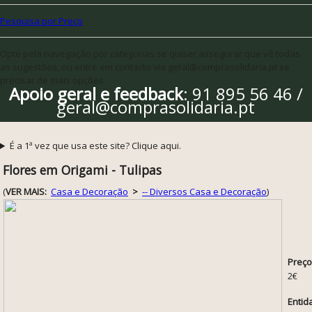
Pesquisa por Preço
Opte pela navegação por categorias se quiser assegurar que vê todas
as sugestões, ou entre em contacto via geral@comprasolidaria.pt se
precisar de mais opções
Apoio geral e feedback
: 91 895 56 46 /
geral@comprasolidaria.pt
É a 1ª vez que usa este site? Clique aqui.
Flores em Origami - Tulipas
(
VER MAIS:
Casa e Decoração
>
-- Diversos Casa e Decoração
)
Preço
2€
Entid