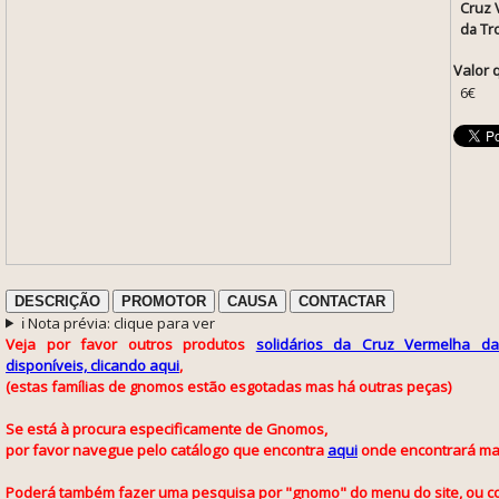
Cruz 
da Tr
Valor 
6€
DESCRIÇÃO
PROMOTOR
CAUSA
CONTACTAR
ℹ️ Nota prévia: clique para ver
Veja por favor
outros produtos
solidários da Cruz Vermelha da
disponíveis, clicando aqui
,
(estas famílias de gnomos estão esgotadas mas há outras peças)
Se está à procura especificamente de Gnomos,
por favor navegue pelo catálogo que encontra
aqui
onde encontrará ma
Poderá também fazer uma pesquisa por "gnomo" do menu do site, ou co