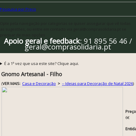
Pesquisa por Preço
Opte pela navegação por categorias se quiser assegurar que vê todas
as sugestões, ou entre em contacto via geral@comprasolidaria.pt se
precisar de mais opções
Apoio geral e feedback
: 91 895 56 46 /
geral@comprasolidaria.pt
É a 1ª vez que usa este site? Clique aqui.
Gnomo Artesanal - Filho
(
VER MAIS:
Casa e Decoração
>
-- Ideias para Decoração de Natal 2026
)
Preço
6€
Entid