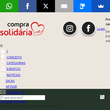
Pr
ca
Login
De
Est
so
☰
|
CONCEITO
CATEGORIAS
EVENTOS
NOTÍCIAS
DICAS
APOIAR
CONTACTOS
Pesquisa Avançada
(nome do produto, nome da instituição,...)