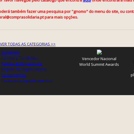
oderá também fazer uma pesquisa por "gnomo" do menu do site, ou cont
eral@comprasolidaria.pt para mais opções.
VER TODAS AS CATEGORIAS >>
Contactos
Termos e Condições
Vencedor Nacional
Política de Privacidade
World Summit Awards
Registo de Organizações
Testemunhos
p
Parcerias e Agradecimentos