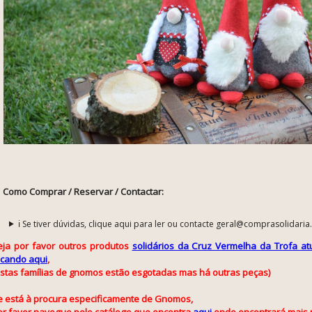
Como Comprar / Reservar / Contactar:
ℹ️ Se tiver dúvidas, clique aqui para ler ou contacte geral@comprasolidaria
eja por favor
outros produtos
solidários da Cruz Vermelha da Trofa at
licando aqui
,
estas famílias de gnomos estão esgotadas mas há outras peças)
e está à procura especificamente de Gnomos,
or favor navegue pelo catálogo que encontra
aqui
onde encontrará mais 