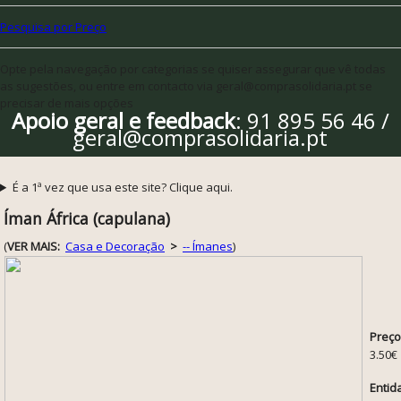
Pesquisa por Preço
Opte pela navegação por categorias se quiser assegurar que vê todas
as sugestões, ou entre em contacto via geral@comprasolidaria.pt se
precisar de mais opções
Apoio geral e feedback
: 91 895 56 46 /
geral@comprasolidaria.pt
É a 1ª vez que usa este site? Clique aqui.
Íman África (capulana)
(
VER MAIS:
Casa e Decoração
>
-- Ímanes
)
Preço
3.50€
Entid