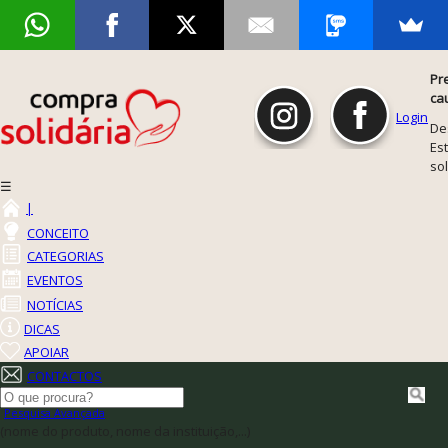
Pr
ca
Login
De
Est
so
☰
|
CONCEITO
CATEGORIAS
EVENTOS
NOTÍCIAS
DICAS
APOIAR
CONTACTOS
Pesquisa Avançada
(nome do produto, nome da instituição,...)