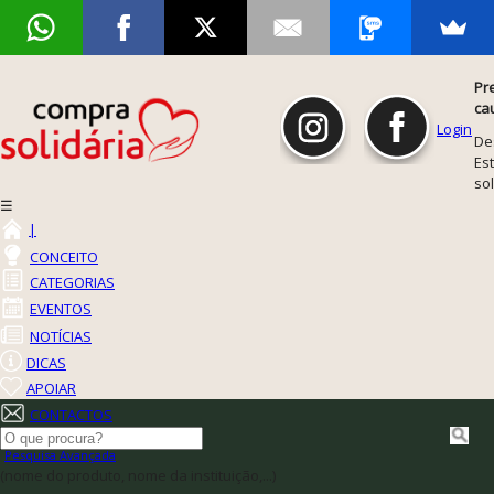
Pr
ca
Login
De
Est
so
☰
|
CONCEITO
CATEGORIAS
EVENTOS
NOTÍCIAS
DICAS
APOIAR
CONTACTOS
Pesquisa Avançada
(nome do produto, nome da instituição,...)