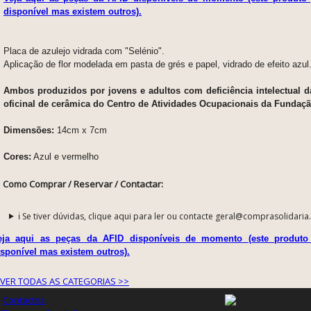
disponível mas existem outros).
Placa de azulejo vidrada com "Selénio".
Aplicação de flor modelada em pasta de grés e papel, vidrado de efeito azul
Ambos produzidos por jovens e adultos com deficiência intelectual da
oficinal de cerâmica do Centro de Atividades Ocupacionais da Fundaçã
Dimensões:
14cm x 7cm
Cores:
Azul e vermelho
Como Comprar / Reservar / Contactar:
ℹ️ Se tiver dúvidas, clique aqui para ler ou contacte geral@comprasolidaria
eja aqui as peças da AFID disponíveis de momento (este produto
isponível mas existem outros).
VER TODAS AS CATEGORIAS >>
Contactos