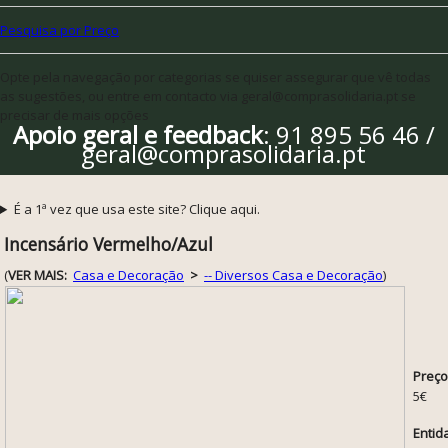
Pesquisa por Preço
Opte pela navegação por categorias se quiser assegurar que vê todas
as sugestões, ou entre em contacto via geral@comprasolidaria.pt se
precisar de mais opções
Apoio geral e feedback
: 91 895 56 46 /
geral@comprasolidaria.pt
É a 1ª vez que usa este site? Clique aqui.
Incensário Vermelho/Azul
(
VER MAIS:
Casa e Decoração
>
-- Diversos Casa e Decoração
)
Preço
5€
Entid