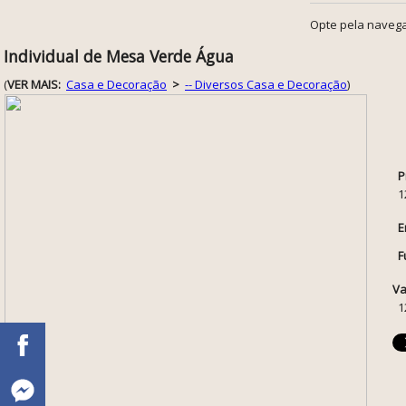
Opte pela navega
Individual de Mesa Verde Água
(
VER MAIS:
Casa e Decoração
>
-- Diversos Casa e Decoração
)
P
1
E
F
Va
1