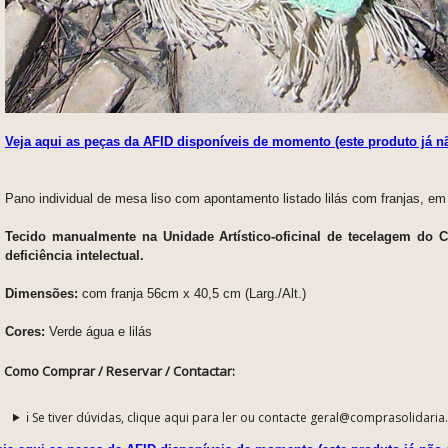
Veja aqui as peças da AFID disponíveis de momento (este produto já n
Pano individual de mesa liso com apontamento listado lilás com franjas, e
Tecido manualmente na Unidade Artístico-oficinal de tecelagem do 
deficiência intelectual.
Dimensões:
com franja 56cm x 40,5 cm (Larg./Alt.)
Cores:
Verde água e lilás
Como Comprar / Reservar / Contactar:
ℹ️ Se tiver dúvidas, clique aqui para ler ou contacte geral@comprasolidaria