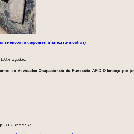
ão se encontra disponível mas existem outros).
m 100% algodão.
Centro de Atividades Ocupacionais da Fundação AFID Diferença por j
.pt ou 91 895 56 46