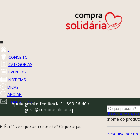
☰
|
CONCEITO
CATEGORIAS
EVENTOS
NOTÍCIAS
DICAS
APOIAR
CONTACTOS
Apoio geral e feedback
: 91 895 56 46 /
geral@comprasolidaria.pt
Pesquisa Avançada
(nome do produto,
É a 1ª vez que usa este site? Clique aqui.
Pesquisa por Pre