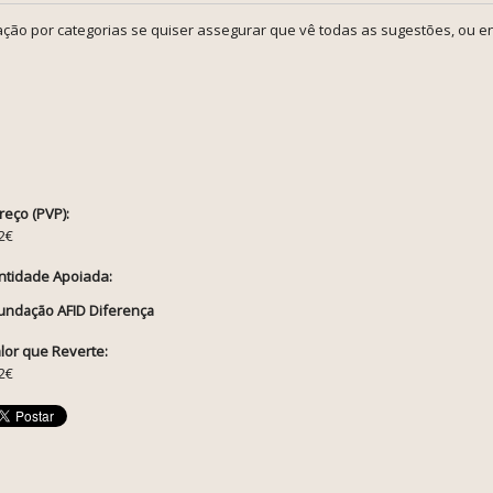
ção por categorias se quiser assegurar que vê todas as sugestões, ou en
reço (PVP):
2€
ntidade Apoiada:
undação AFID Diferença
lor que Reverte:
2€