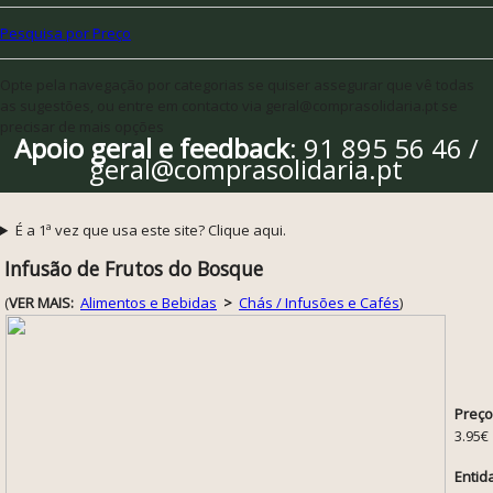
Pesquisa por Preço
Opte pela navegação por categorias se quiser assegurar que vê todas
as sugestões, ou entre em contacto via geral@comprasolidaria.pt se
precisar de mais opções
Apoio geral e feedback
: 91 895 56 46 /
geral@comprasolidaria.pt
É a 1ª vez que usa este site? Clique aqui.
Infusão de Frutos do Bosque
(
VER MAIS:
Alimentos e Bebidas
>
Chás / Infusões e Cafés
)
Preço
3.95€
Entid