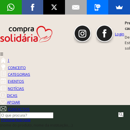
Pr
ca
Login
De
Est
so
☰
|
CONCEITO
CATEGORIAS
EVENTOS
NOTÍCIAS
DICAS
APOIAR
CONTACTOS
Pesquisa Avançada
(nome do produto, nome da instituição,...)