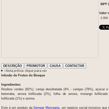
BIPP 
Valor 
3.95€
DESCRIÇÃO
PROMOTOR
CAUSA
CONTACTAR
ℹ️ Nota prévia: clique para ver
Infusão de Frutos do Bosque
Ingredientes:
Rooibos verdes (82%), cereja desidratada (4% - cerejas (79%), açúcar e 
beterraba, amora liofilizada (2%), folha de amora, morango liofilizad
liofilizada (1%) e aroma.
Este é um produto da
Semear Mercearia
, um negócio social inclusivo que