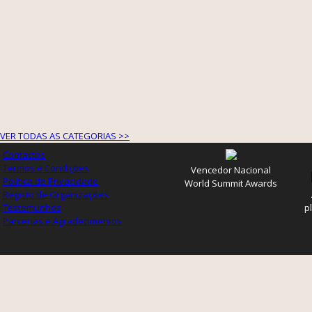
VER TODAS AS CATEGORIAS >>
Contactos
Termos e Condições
Vencedor Nacional
Política de Privacidade
World Summit Awards
Registo de Organizações
Testemunhos
p
Parcerias e Agradecimentos