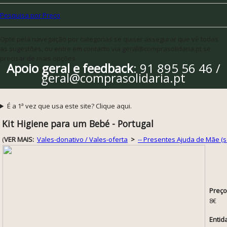
Pesquisa por Preço
Opte pela navegação por categorias se quiser assegurar que vê todas
as sugestões, ou entre em contacto via geral@comprasolidaria.pt se
precisar de mais opções
Apoio geral e feedback
: 91 895 56 46 /
geral@comprasolidaria.pt
É a 1ª vez que usa este site? Clique aqui.
Kit Higiene para um Bebé - Portugal
(
VER MAIS:
Vales-donativo / Vales-oferta
>
-- Presentes Ajuda de Mãe (só
Preço
8€
Entid