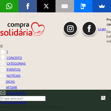
Pr
ca
Login
De
Est
so
☰
|
CONCEITO
CATEGORIAS
EVENTOS
NOTÍCIAS
DICAS
APOIAR
CONTACTOS
Pesquisa Avançada
(nome do produto, nome da instituição,...)