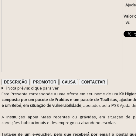
Ajuda
Valor 
8€
DESCRIÇÃO
PROMOTOR
CAUSA
CONTACTAR
ℹ️ Nota prévia: clique para ver
Este Presente corresponde a uma oferta em seu nome de um
Kit Higi
composto por um pacote de Fraldas e um pacote de Toalhitas, ajudan
e um Bebé, em situação de vulnerabilidade
,
apoiados pela IPSS Ajuda d
A instituição a
poia Mães recentes ou grávidas, em situação de po
condições habitacionais e desemprego ou abandono escolar.
Trata-se de um e-voucher, pelo que receberá por email o postal q