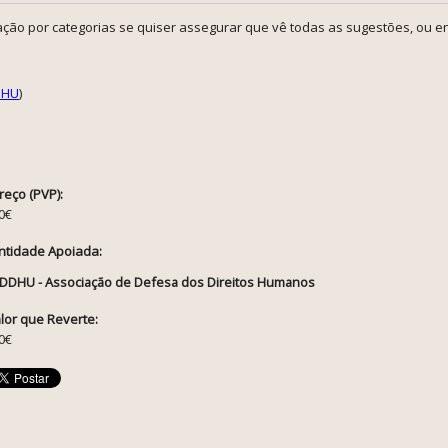
ção por categorias se quiser assegurar que vê todas as sugestões, ou en
DHU
)
reço (PVP):
0€
ntidade Apoiada:
DDHU - Associação de Defesa dos Direitos Humanos
lor que Reverte:
0€