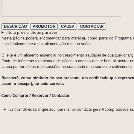
DESCRIÇÃO
PROMOTOR
CAUSA
CONTACTAR
ℹ️ Nota prévia: clique para ver
Nesta página poderá encomendar para oferecer, como parte do Programa 
significativamente a sua alimentação e a sua saúde.
O leite é um alimento essencial no crescimento saudável de qualquer crian
Fonte de inúmeras vitaminas e de cálcio, o acesso a este bem alimentar 
acaba por ter sérias repercussões na sua saúde e no seu desenvolvimento.
Receberá, como símbolo do seu presente, um certificado que represent
assim o desejar), ou pelo correio.
Como Comprar / Reservar / Contactar:
ℹ️ Se tiver dúvidas, clique aqui para ler ou contacte geral@comprasolidaria