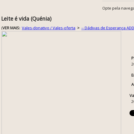
Opte pela navega
Leite é vida (Quénia)
(
VER MAIS:
Vales-donativo / Vales-oferta
>
-- Dádivas de Esperança AD
P
2
E
A
Va
2