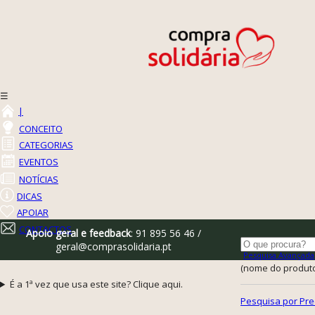
☰
|
CONCEITO
CATEGORIAS
EVENTOS
NOTÍCIAS
DICAS
APOIAR
CONTACTOS
Apoio geral e feedback
: 91 895 56 46 /
geral@comprasolidaria.pt
Pesquisa Avançada
(nome do produto,
É a 1ª vez que usa este site? Clique aqui.
Pesquisa por Pre