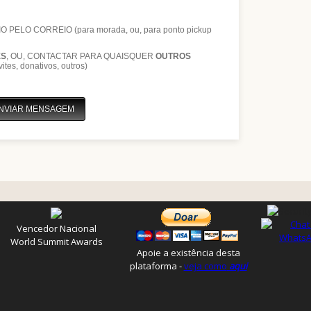
Vencedor Nacional
World Summit Awards
Apoie a existência desta
plataforma -
veja como
aqui