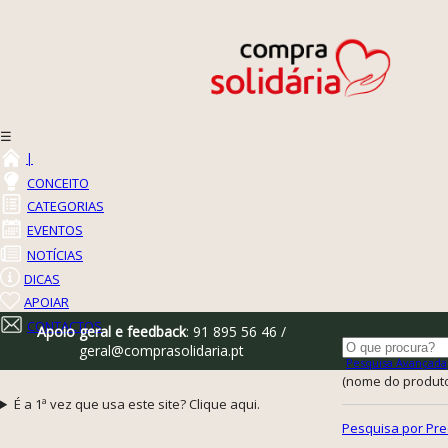
☰
|
CONCEITO
CATEGORIAS
EVENTOS
NOTÍCIAS
DICAS
APOIAR
CONTACTOS
Apoio geral e feedback
: 91 895 56 46 /
geral@comprasolidaria.pt
Pesquisa Avançada
(nome do produto,
É a 1ª vez que usa este site? Clique aqui.
Pesquisa por Pre