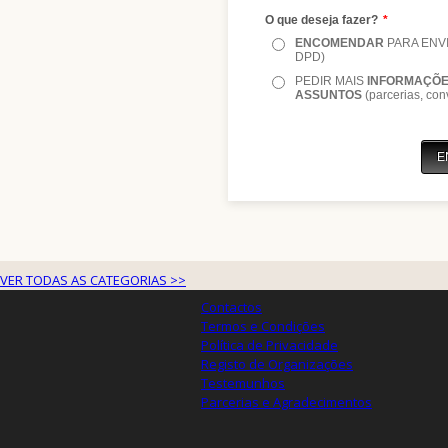
VER TODAS AS CATEGORIAS >>
Contactos
Termos e Condições
Política de Privacidade
Registo de Organizações
Testemunhos
Parcerias e Agradecimentos