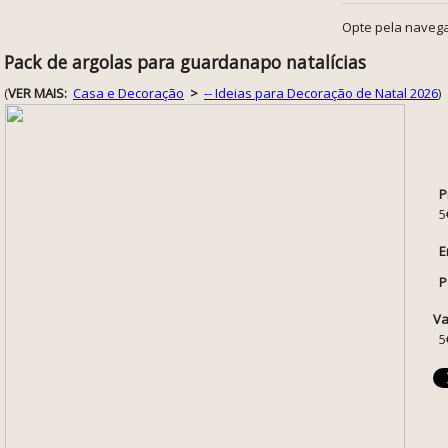
Opte pela navega
Pack de argolas para guardanapo natalícias
(
VER MAIS:
Casa e Decoração
>
-- Ideias para Decoração de Natal 2026
)
P
5
E
P
Va
5