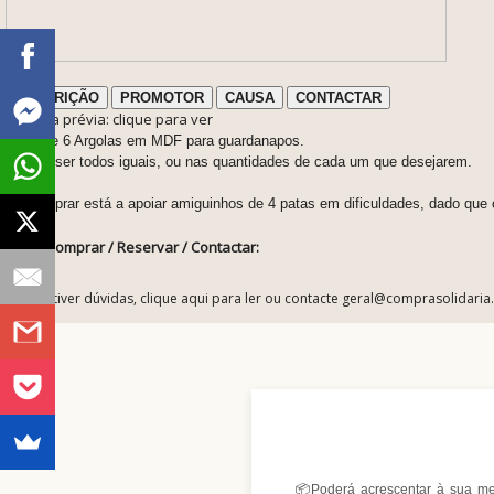
DESCRIÇÃO
PROMOTOR
CAUSA
CONTACTAR
ℹ️ Nota prévia: clique para ver
Pack de 6 Argolas em MDF para guardanapos.
Podem ser todos iguais, ou nas quantidades de cada um que desejarem.
Ao comprar está a apoiar amiguinhos de 4 patas em dificuldades, dado que
Como Comprar / Reservar / Contactar:
ℹ️ Se tiver dúvidas, clique aqui para ler ou contacte geral@comprasolidaria