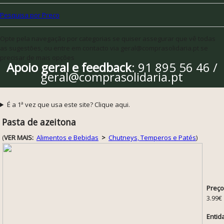
Pesquisa por Preço
Opte pela navegação por categorias se quiser assegurar que vê todas
as sugestões, ou entre em contacto via geral@comprasolidaria.pt se
precisar de mais opções
Apoio geral e feedback
: 91 895 56 46 /
geral@comprasolidaria.pt
É a 1ª vez que usa este site? Clique aqui.
Pasta de azeitona
(
VER MAIS:
Alimentos e Bebidas
>
Chutneys, Temperos e Patés
)
Preço
3.99€
Entid