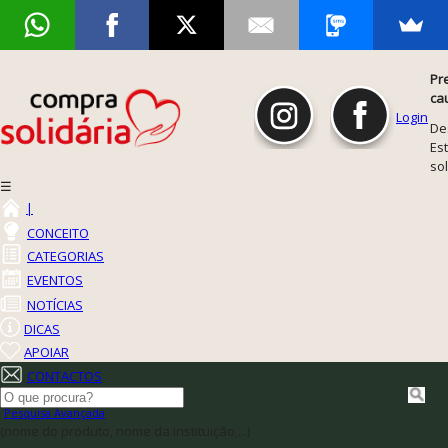
Pr
ca
Login
De
Est
so
☰
|
CONCEITO
CATEGORIAS
EVENTOS
NOTÍCIAS
DICAS
APOIAR
CONTACTOS
Pesquisa Avançada
(nome do produto, nome da instituição,...)