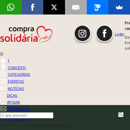
Pr
ca
Login
De
Est
so
☰
|
CONCEITO
CATEGORIAS
EVENTOS
NOTÍCIAS
DICAS
APOIAR
CONTACTOS
Pesquisa Avançada
(nome do produto, nome da instituição,...)