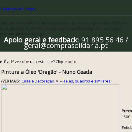
Pesquisa por Preço
Opte pela navegação por categorias se quiser assegurar que vê todas
as sugestões, ou entre em contacto via geral@comprasolidaria.pt se
precisar de mais opções
Apoio geral e feedback
: 91 895 56 46 /
geral@comprasolidaria.pt
É a 1ª vez que usa este site? Clique aqui.
Pintura a Óleo 'Dragão' - Nuno Geada
(
VER MAIS:
Casa e Decoração
>
-- Telas, quadros e similares
)
Preço
150€
Entid