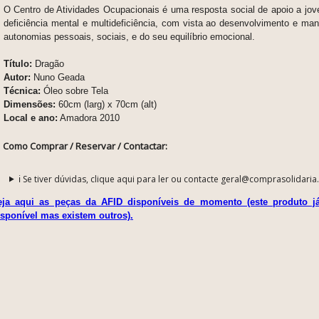
O Centro de Atividades Ocupacionais é uma resposta social de apoio a jo
deficiência mental e multideficiência, com vista ao desenvolvimento e m
autonomias pessoais, sociais, e do seu equilíbrio emocional.
Título:
Dragão
Autor:
Nuno Geada
Técnica:
Óleo sobre Tela
Dimensões:
60cm (larg) x 70cm (alt)
Local e ano:
Amadora 2010
Como Comprar / Reservar / Contactar:
ℹ️ Se tiver dúvidas, clique aqui para ler ou contacte geral@comprasolidaria
eja aqui as peças da AFID disponíveis de momento (este produto j
isponível mas existem outros).