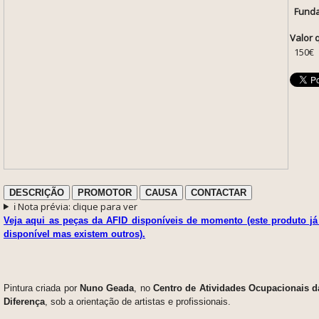
Funda
Valor 
150€
DESCRIÇÃO
PROMOTOR
CAUSA
CONTACTAR
ℹ️ Nota prévia: clique para ver
Veja aqui as peças da AFID disponíveis de momento (este produto já
disponível mas existem outros).
Pintura criada por
Nuno Geada
, no
Centro de Atividades Ocupacionais 
Diferença
, sob a orientação de artistas e profissionais.