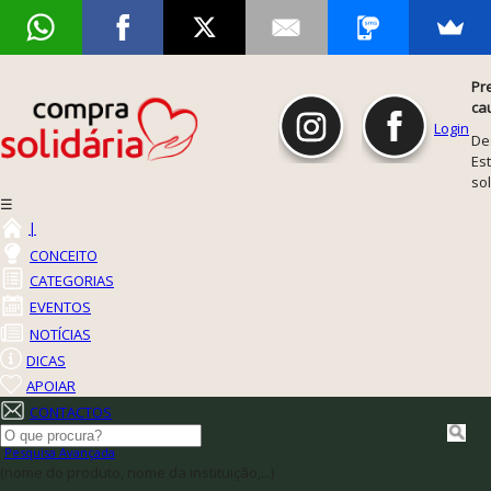
Pr
ca
Login
De
Est
so
☰
|
CONCEITO
CATEGORIAS
EVENTOS
NOTÍCIAS
DICAS
APOIAR
CONTACTOS
Pesquisa Avançada
(nome do produto, nome da instituição,...)