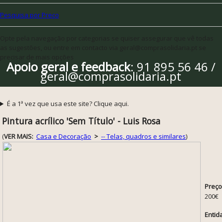
Pesquisa por Preço
Opte pela navegação por categorias se quiser assegurar que vê todas
as sugestões, ou entre em contacto via geral@comprasolidaria.pt se
precisar de mais opções
Apoio geral e feedback
: 91 895 56 46 /
geral@comprasolidaria.pt
É a 1ª vez que usa este site? Clique aqui.
Pintura acrílico 'Sem Título' - Luis Rosa
(
VER MAIS:
Casa e Decoração
>
-- Telas, quadros e similares
)
Preço
200€
Entid