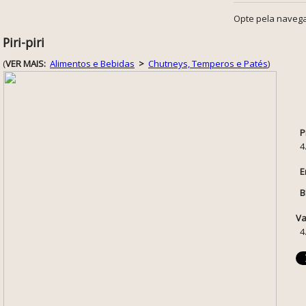
Opte pela navega
Piri-piri
(
VER MAIS:
Alimentos e Bebidas
>
Chutneys, Temperos e Patés
)
P
4
E
B
Va
4