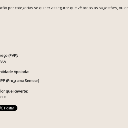
ção por categorias se quiser assegurar que vê todas as sugestões, ou en
reço (PVP):
.80€
ntidade Apoiada:
IPP (Programa Semear)
lor que Reverte:
.80€