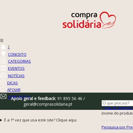
☰
|
CONCEITO
CATEGORIAS
EVENTOS
NOTÍCIAS
DICAS
APOIAR
CONTACTOS
Apoio geral e feedback
: 91 895 56 46 /
geral@comprasolidaria.pt
Pesquisa Avançada
(nome do produto,
É a 1ª vez que usa este site? Clique aqui.
Pesquisa por Pre