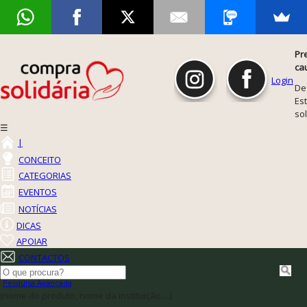
Pr
ca
Login
De
Est
so
☰
|
CONCEITO
CATEGORIAS
EVENTOS
NOTÍCIAS
DICAS
APOIAR
CONTACTOS
Pesquisa Avançada
(nome do produto, nome da instituição,...)