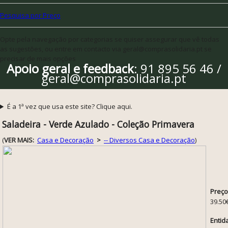
Pesquisa por Preço
Opte pela navegação por categorias se quiser assegurar que vê todas
as sugestões, ou entre em contacto via geral@comprasolidaria.pt se
precisar de mais opções
Apoio geral e feedback
: 91 895 56 46 /
geral@comprasolidaria.pt
É a 1ª vez que usa este site? Clique aqui.
Saladeira - Verde Azulado - Coleção Primavera
(
VER MAIS:
Casa e Decoração
>
-- Diversos Casa e Decoração
)
Preço
39.50
Entid