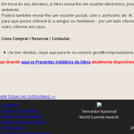
Em troca do seu donativo, a Oikos envia-lhe um voucher electrónico, po
ambiente.
Poderá também enviar-lhe um voucher postal, com o acréscimo de 1€ 
para que possa oferecê-lo a amigos ou familiares - por um lado ofer
outro, oferece aos seus.
Como Comprar / Reservar / Contactar:
ℹ️ Se tiver dúvidas, clique aqui para ler ou contacte geral@comprasolidaria
eja clicando
aqui os Presentes Solidários da Oikos
atualmente disponíveis
VER TODAS AS CATEGORIAS >>
Contactos
Termos e Condições
Vencedor Nacional
Política de Privacidade
World Summit Awards
Registo de Organizações
Testemunhos
p
Parcerias e Agradecimentos