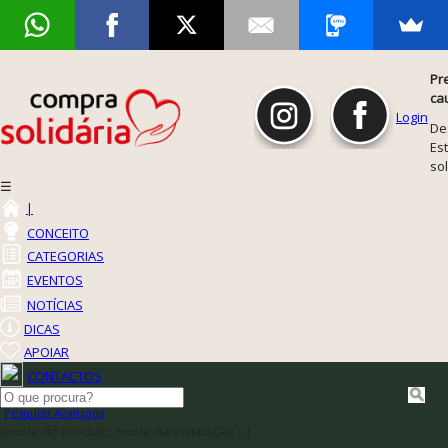
Pr
ca
Login
De
Est
so
☰
|
CONCEITO
CATEGORIAS
EVENTOS
NOTÍCIAS
DICAS
APOIAR
CONTACTOS
Pesquisa Avançada
(nome do produto, nome da instituição,...)