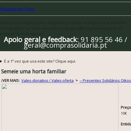
Pesquisa por Preço
Opte pela navegação por categorias se quiser assegurar que vê todas
as sugestões, ou entre em contacto via geral@comprasolidaria.pt se
precisar de mais opções
Apoio geral e feedback
: 91 895 56 46 /
geral@comprasolidaria.pt
É a 1ª vez que usa este site? Clique aqui.
Semeie uma horta familiar
(
VER MAIS:
Vales-donativo / Vales-oferta
>
-- Presentes Solidários Oikos
Preço
10€
Entid