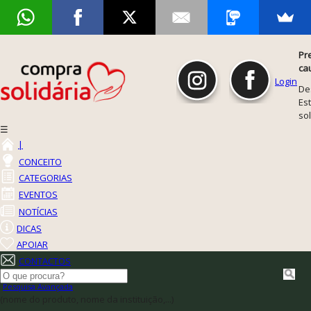
Pr
ca
Login
De
Est
so
☰
|
CONCEITO
CATEGORIAS
EVENTOS
NOTÍCIAS
DICAS
APOIAR
CONTACTOS
Pesquisa Avançada
(nome do produto, nome da instituição,...)