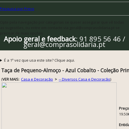
Pesquisa por Preço
Opte pela navegação por categorias se quiser assegurar que vê todas
as sugestões, ou entre em contacto via geral@comprasolidaria.pt se
precisar de mais opções
Apoio geral e feedback
: 91 895 56 46 /
geral@comprasolidaria.pt
É a 1ª vez que usa este site? Clique aqui.
Taça de Pequeno-Almoço - Azul Cobalto - Coleção Pr
(
VER MAIS:
Casa e Decoração
>
-- Diversos Casa e Decoração
)
Preço
19.50
Entid