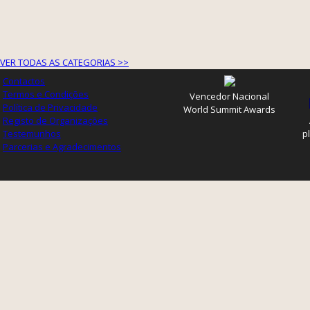
VER TODAS AS CATEGORIAS >>
Contactos
Termos e Condições
Vencedor Nacional
Política de Privacidade
World Summit Awards
Registo de Organizações
Testemunhos
p
Parcerias e Agradecimentos