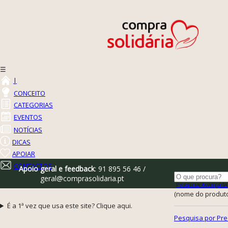
☰
|
CONCEITO
CATEGORIAS
EVENTOS
NOTÍCIAS
DICAS
APOIAR
CONTACTOS
Apoio geral e feedback
: 91 895 56 46 /
geral@comprasolidaria.pt
Pesquisa Avançada
(nome do produto,
É a 1ª vez que usa este site? Clique aqui.
Pesquisa por Pre