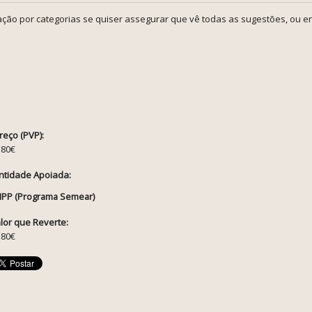
ção por categorias se quiser assegurar que vê todas as sugestões, ou en
reço (PVP):
.80€
ntidade Apoiada:
IPP (Programa Semear)
lor que Reverte:
.80€