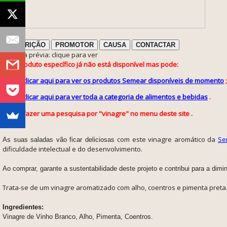
DESCRIÇÃO
PROMOTOR
CAUSA
CONTACTAR
ℹ️ Nota prévia: clique para ver
Este produto específico já não está disponível mas pode:
clicar aqui para ver os produtos Semear disponíveis de momento
;
clicar aqui para ver toda a categoria de alimentos e bebidas
.
fazer uma pesquisa por "vinagre" no menu deste site .
com este vinagre aromático da
Se
As suas saladas vão ficar deliciosas
dificuldade intelectual e do desenvolvimento.
Ao comprar, garante a sustentabilidade deste projeto e contribui para a di
Trata-se de um vinagre aromatizado com alho, coentros e pimenta preta. 
Ingredientes:
Vinagre de Vinho Branco, Alho, Pimenta, Coentros.