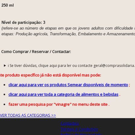
250 ml
Nível de participação: 3
(refere-se ao número de etapas em que os jovens adultos com dificuldade in
etapas: Produção agrícola, Transformação, Embalamento e Armazenamento 
Como Comprar / Reservar / Contactar:
ℹ️ Se tiver dúvidas, clique aqui para ler ou contacte geral@comprasolidaria
ste produto específico já não está disponível mas pode:
clicar aqui para ver os produtos Semear disponíveis de momento
;
clicar aqui para ver toda a categoria de alimentos e bebidas
.
fazer uma pesquisa por "vinagre" no menu deste site .
VER TODAS AS CATEGORIAS >>
Contactos
Termos e Condições
Política de Privacidade