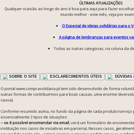
ÚLTIMAS ATUALIZAÇÕES
Qualquer ocasião ao longo do ano é boa para aqui para fazer escolha
mundo melhor - este mês, veja por exem
O Especial de ideias solidárias para o 
A página de lembranças para eventos va
Todas as outras categorias, na coluna da di
SOBRE O SITE
ESCLARECIMENTOS ÚTEIS
DÚVIDAS 
O portal www.comprasolidaria.pt tem sido desenvolvido de forma voluntár
outras formas de contribuirmos para boas causas, uma enorme diversidad
causa).
Conforme resumido acima, no fundo da página de cada produto/serviço 
essencialmente 2 tipos de situações:
-- se é possível encomendar via email
, verá um formulário de encomenda
instituição nos casos de iniciativas em parceria). Nesses casos, geralme
seu pedido neste site - estará apenas a enviar o pedido em si ou a infor