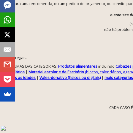
(seja para uma encomenda, ou um pedido de orçamento, ou convite para 
e este site 
(
não há problema
A carregar...
ALGUMAS DAS CATEGORIAS:
Produtos alimentares
incluíndo
Cabazes p
Solidários
|
Material escolar e de Escritório
(blocos, calendários, agenda
todas as idades
|
Vales-donativo (físicos ou digitais)
|
mais categorias
CADA CASO É