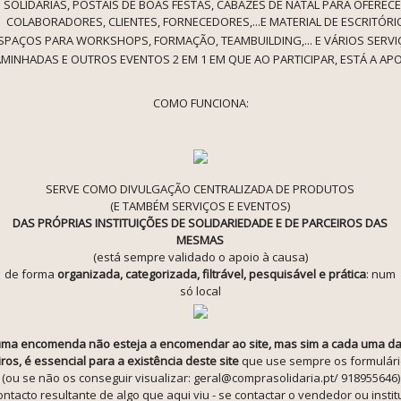
SOLIDÁRIAS, POSTAIS DE BOAS FESTAS, CABAZES DE NATAL PARA OFERECE
COLABORADORES, CLIENTES, FORNECEDORES,...E MATERIAL DE ESCRITÓRI
SPAÇOS PARA WORKSHOPS, FORMAÇÃO, TEAMBUILDING,... E VÁRIOS SERV
MINHADAS E OUTROS EVENTOS 2 EM 1 EM QUE AO PARTICIPAR, ESTÁ A AP
COMO FUNCIONA:
SERVE COMO DIVULGAÇÃO CENTRALIZADA DE PRODUTOS
(E TAMBÉM SERVIÇOS E EVENTOS)
DAS PRÓPRIAS INSTITUIÇÕES DE SOLIDARIEDADE E DE PARCEIROS DAS
MESMAS
(está sempre validado o apoio à causa)
de forma
organizada, categorizada, filtrável, pesquisável e prática
: num
só local
ma encomenda não esteja a encomendar ao site, mas sim a cada uma das 
ros, é essencial para a existência deste site
que use sempre os formulár
(ou se não os conseguir visualizar: geral@comprasolidaria.pt/ 918955646)
ntacto resultante de algo que aqui viu - se contactar o vendedor ou insti