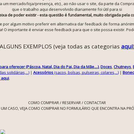
um mercado/loja/presença, etc) , ao não usar o site, da parte da Compra
que o trabalho aqui desenvolvido diariamente foi útil para si
deixa de poder existir - esta questão é fundamental, muito obrigada pela
se por algum motivo preferir em alternativa dar feedback de forma anónim
! O importante é enviar esse feedback para que o site possa existir. Pod
ALGUNS EXEMPLOS (veja todas as categorias
aqui
ara oferecer (Páscoa, Natal, Dia do Pai, Dia da Mãe,...)
,
Doces
,
Chutneys
,
s solidárias,...)
|
Acessórios
(sacos, bolsas, pulseiras, colares,...)
|
Bonec
 aqui
.
COMO COMPRAR / RESERVAR / CONTACTAR
 UM CASO, VEJA COMO COMPRAR NO FORMULÁRIO QUE ENCONTRA NA PRÓ