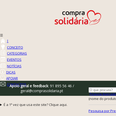
☰
|
CONCEITO
CATEGORIAS
EVENTOS
NOTÍCIAS
DICAS
APOIAR
CONTACTOS
Apoio geral e feedback
: 91 895 56 46 /
geral@comprasolidaria.pt
Pesquisa Avançada
(nome do produto,
É a 1ª vez que usa este site? Clique aqui.
Pesquisa por Pre