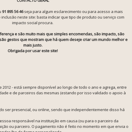
CONTACTO GERAL
u
91 895 56 46
seja para algum esclarecimento ou para acesso a mais
nclusão neste site: basta indicar que tipo de produto ou serviço com
impacto social procura.
erença e são muito mais que simples encomendas, são impacto, são
, são gestos que mostram que há quem deseje criar um mundo melhor e
mais justo.
Obrigada por usar este site!
 2012 - está sempre disponível ao longo de todo o ano e agrega, entre
edade e de parceiros das mesmas (estando por isso validado o apoio à
do ser presencial, ou online, sendo que independentemente disso há
ssoa responsável na instituição em causa (ou para o parceiro da
tituição ou parceiro. O pagamento não é feito no momento em que envia o
sponder-lhe de forma personalizada.