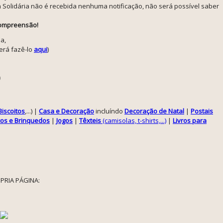
 Solidária não é recebida nenhuma notificação, não será possível saber
 compreensão!
a,
erá fazê-lo
aqui
)
)
Biscoitos
,...) |
Casa e Decoração
incluíndo
Decoração de Natal
|
Postais
os e Brinquedos
|
Jogos
|
Têxteis
(camisolas, t-shirts,...)
|
Livros para
PRIA PÁGINA: