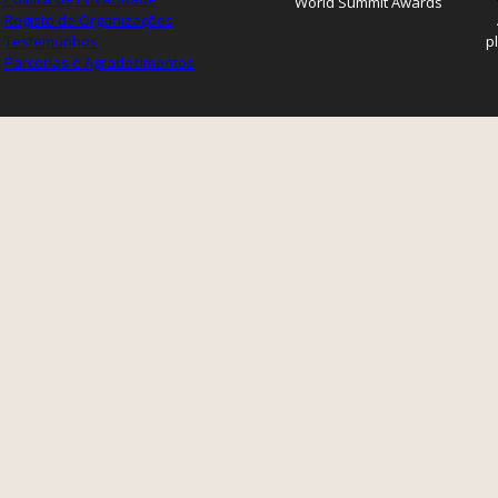
World Summit Awards
Registo de Organizações
Testemunhos
p
Parcerias e Agradecimentos