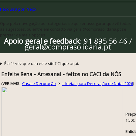
Pesquisa por Preço
Opte pela navegação por categorias se quiser assegurar que vê todas
as sugestões, ou entre em contacto via geral@comprasolidaria.pt se
precisar de mais opções
Apoio geral e feedback
: 91 895 56 46 /
geral@comprasolidaria.pt
É a 1ª vez que usa este site? Clique aqui.
Enfeite Rena - Artesanal - feitos no CACI da NÓS
(
VER MAIS:
Casa e Decoração
>
-- Ideias para Decoração de Natal 2026
)
Preço
1.50€
Entid