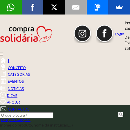
Pr
ca
Login
De
Est
so
☰
|
CONCEITO
CATEGORIAS
EVENTOS
NOTÍCIAS
DICAS
APOIAR
CONTACTOS
Pesquisa Avançada
(nome do produto, nome da instituição,...)