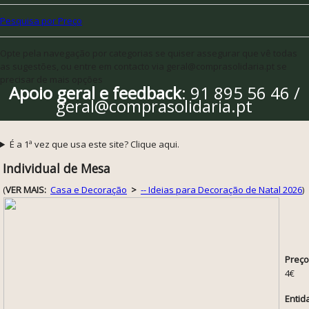
Pesquisa por Preço
Opte pela navegação por categorias se quiser assegurar que vê todas
as sugestões, ou entre em contacto via geral@comprasolidaria.pt se
precisar de mais opções
Apoio geral e feedback
: 91 895 56 46 /
geral@comprasolidaria.pt
É a 1ª vez que usa este site? Clique aqui.
Individual de Mesa
(
VER MAIS:
Casa e Decoração
>
-- Ideias para Decoração de Natal 2026
)
Preço
4€
Entid