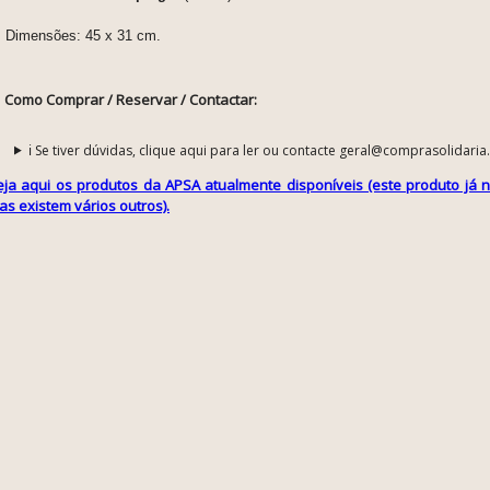
Dimensões: 45 x 31 cm.
Como Comprar / Reservar / Contactar:
ℹ️ Se tiver dúvidas, clique aqui para ler ou contacte geral@comprasolidaria
eja aqui os produtos da APSA atualmente disponíveis (este produto já n
as existem vários outros).