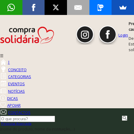
Pr
ca
Login
De
Est
so
☰
|
CONCEITO
CATEGORIAS
EVENTOS
NOTÍCIAS
DICAS
APOIAR
CONTACTOS
Pesquisa Avançada
(nome do produto, nome da instituição,...)