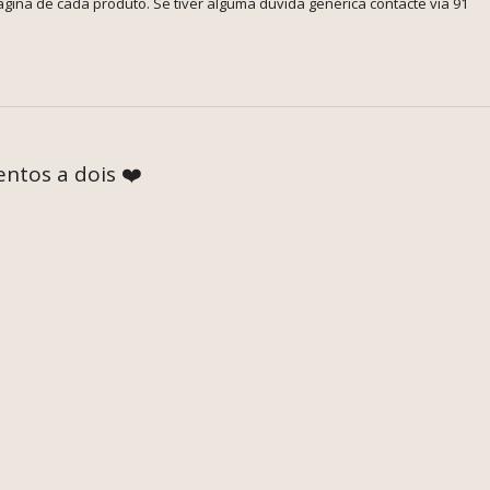
ina de cada produto. Se tiver alguma dúvida genérica contacte via 91
ntos a dois ❤️