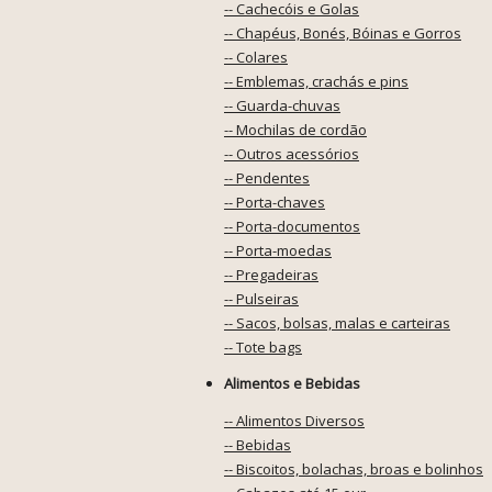
-- Cachecóis e Golas
-- Chapéus, Bonés, Bóinas e Gorros
-- Colares
-- Emblemas, crachás e pins
-- Guarda-chuvas
-- Mochilas de cordão
-- Outros acessórios
-- Pendentes
-- Porta-chaves
-- Porta-documentos
-- Porta-moedas
-- Pregadeiras
-- Pulseiras
-- Sacos, bolsas, malas e carteiras
-- Tote bags
Alimentos e Bebidas
-- Alimentos Diversos
-- Bebidas
-- Biscoitos, bolachas, broas e bolinhos