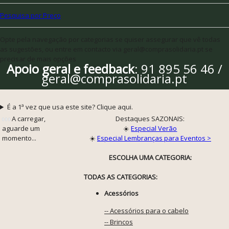
Pesquisa por Preço
Opte pela navegação por categorias se quiser assegurar que vê todas
as sugestões, ou entre em contacto via geral@comprasolidaria.pt se
precisar de mais opções
Apoio geral e feedback
: 91 895 56 46 /
geral@comprasolidaria.pt
É a 1ª vez que usa este site? Clique aqui.
A carregar,
Destaques SAZONAIS:
aguarde um
☀️
Especial Verão
momento...
☀️
Especial Lembranças para Eventos >
ESCOLHA UMA CATEGORIA:
TODAS AS CATEGORIAS:
Acessórios
-- Acessórios para o cabelo
-- Brincos