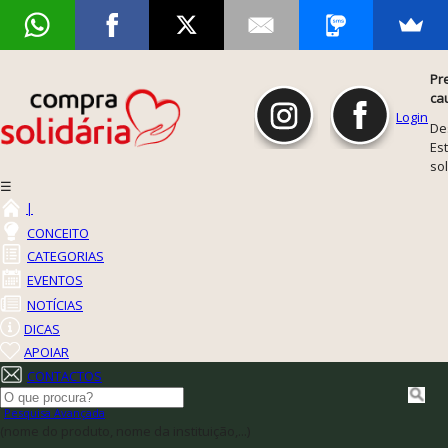
Pr
ca
Login
De
Est
so
☰
|
CONCEITO
CATEGORIAS
EVENTOS
NOTÍCIAS
DICAS
APOIAR
CONTACTOS
Pesquisa Avançada
(nome do produto, nome da instituição,...)