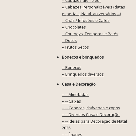
-- Cabazes até 15 eur
-- Cabazes Personalizáveis (datas
especiais, Natal, aniversários,...)
-- Chás / Infusões e Cafés
-- Chocolates
-- Chutneys, Temperos e Patés
-- Doces
-- Frutos Secos
Bonecos e brinquedos
-- Bonecos
-- Brinquedos diversos
Casa e Decoração
-- -- Almofadas
-- -- Caixas
-- -- Canecas, chávenas e copos
-- -- Diversos Casa e Decoração
-- -- Ideias para Decoração de Natal
2026
-- -- Ímanes