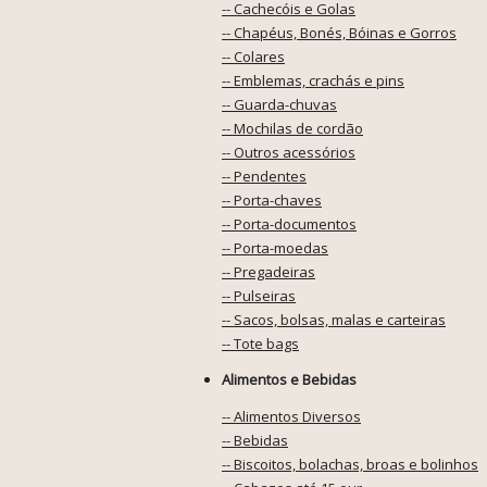
-- Cachecóis e Golas
-- Chapéus, Bonés, Bóinas e Gorros
-- Colares
-- Emblemas, crachás e pins
-- Guarda-chuvas
-- Mochilas de cordão
-- Outros acessórios
-- Pendentes
-- Porta-chaves
-- Porta-documentos
-- Porta-moedas
-- Pregadeiras
-- Pulseiras
-- Sacos, bolsas, malas e carteiras
-- Tote bags
Alimentos e Bebidas
-- Alimentos Diversos
-- Bebidas
-- Biscoitos, bolachas, broas e bolinhos