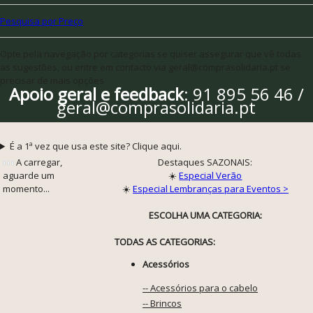
Pesquisa por Preço
Opte pela navegação por categorias se quiser assegurar que vê todas
as sugestões, ou entre em contacto via geral@comprasolidaria.pt se
precisar de mais opções
Apoio geral e feedback
: 91 895 56 46 /
geral@comprasolidaria.pt
É a 1ª vez que usa este site? Clique aqui.
A carregar,
Destaques SAZONAIS:
aguarde um
☀️
Especial Verão
momento...
☀️
Especial Lembranças para Eventos >
ESCOLHA UMA CATEGORIA:
TODAS AS CATEGORIAS:
Acessórios
-- Acessórios para o cabelo
-- Brincos