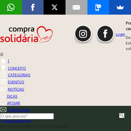
Pr
ca
Login
De
Est
so
☰
|
CONCEITO
CATEGORIAS
EVENTOS
NOTÍCIAS
DICAS
APOIAR
CONTACTOS
Pesquisa Avançada
(nome do produto, nome da instituição,...)