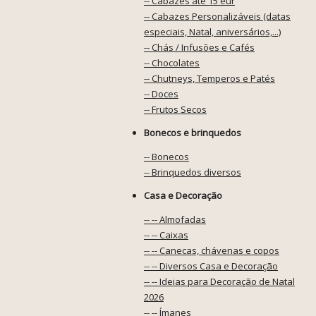
-- Cabazes até 15 eur
-- Cabazes Personalizáveis (datas
especiais, Natal, aniversários,...)
-- Chás / Infusões e Cafés
-- Chocolates
-- Chutneys, Temperos e Patés
-- Doces
-- Frutos Secos
Bonecos e brinquedos
-- Bonecos
-- Brinquedos diversos
Casa e Decoração
-- -- Almofadas
-- -- Caixas
-- -- Canecas, chávenas e copos
-- -- Diversos Casa e Decoração
-- -- Ideias para Decoração de Natal
2026
-- -- Ímanes