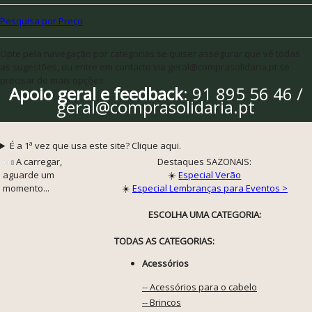
Pesquisa por Preço
Opte pela navegação por categorias se quiser assegurar que vê todas
as sugestões, ou entre em contacto via geral@comprasolidaria.pt se
precisar de mais opções
Apoio geral e feedback
: 91 895 56 46 /
geral@comprasolidaria.pt
É a 1ª vez que usa este site? Clique aqui.
A carregar,
Destaques SAZONAIS:
aguarde um
☀️
Especial Verão
momento...
☀️
Especial Lembranças para Eventos >
ESCOLHA UMA CATEGORIA:
TODAS AS CATEGORIAS:
Acessórios
-- Acessórios para o cabelo
-- Brincos