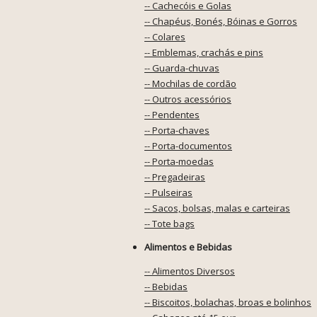
-- Cachecóis e Golas
-- Chapéus, Bonés, Bóinas e Gorros
-- Colares
-- Emblemas, crachás e pins
-- Guarda-chuvas
-- Mochilas de cordão
-- Outros acessórios
-- Pendentes
-- Porta-chaves
-- Porta-documentos
-- Porta-moedas
-- Pregadeiras
-- Pulseiras
-- Sacos, bolsas, malas e carteiras
-- Tote bags
Alimentos e Bebidas
-- Alimentos Diversos
-- Bebidas
-- Biscoitos, bolachas, broas e bolinhos