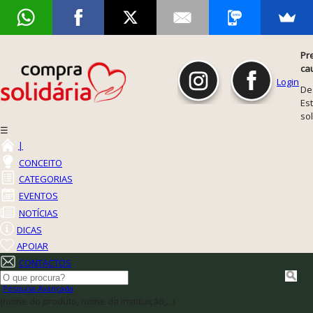
Pr
ca
Login
De
Est
so
☰
|
CONCEITO
CATEGORIAS
EVENTOS
NOTÍCIAS
DICAS
APOIAR
CONTACTOS
Pesquisa Avançada
(nome do produto, nome da instituição,...)