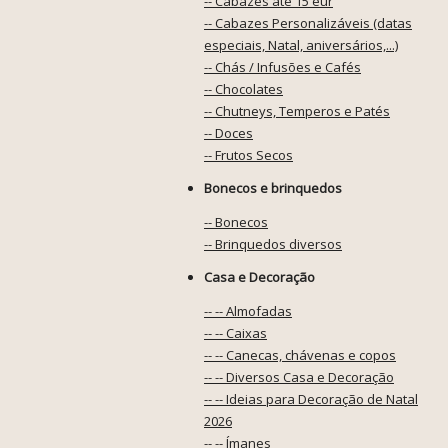
-- Cabazes até 15 eur
-- Cabazes Personalizáveis (datas
especiais, Natal, aniversários,...)
-- Chás / Infusões e Cafés
-- Chocolates
-- Chutneys, Temperos e Patés
-- Doces
-- Frutos Secos
Bonecos e brinquedos
-- Bonecos
-- Brinquedos diversos
Casa e Decoração
-- -- Almofadas
-- -- Caixas
-- -- Canecas, chávenas e copos
-- -- Diversos Casa e Decoração
-- -- Ideias para Decoração de Natal
2026
-- -- Ímanes