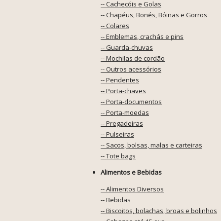
-- Cachecóis e Golas
-- Chapéus, Bonés, Bóinas e Gorros
-- Colares
-- Emblemas, crachás e pins
-- Guarda-chuvas
-- Mochilas de cordão
-- Outros acessórios
-- Pendentes
-- Porta-chaves
-- Porta-documentos
-- Porta-moedas
-- Pregadeiras
-- Pulseiras
-- Sacos, bolsas, malas e carteiras
-- Tote bags
Alimentos e Bebidas
-- Alimentos Diversos
-- Bebidas
-- Biscoitos, bolachas, broas e bolinhos