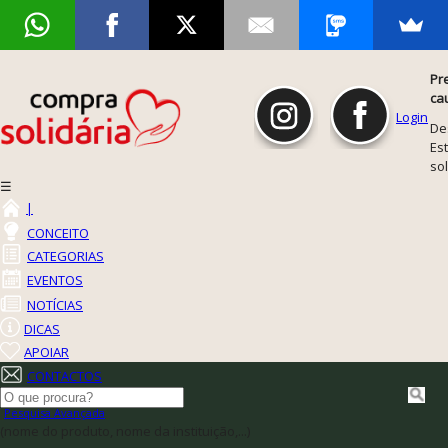
Pr
ca
Login
De
Est
so
☰
|
CONCEITO
CATEGORIAS
EVENTOS
NOTÍCIAS
DICAS
APOIAR
CONTACTOS
Pesquisa Avançada
(nome do produto, nome da instituição,...)