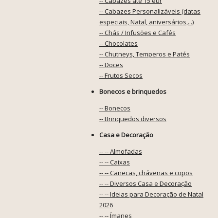
-- Cabazes até 15 eur
-- Cabazes Personalizáveis (datas
especiais, Natal, aniversários,...)
-- Chás / Infusões e Cafés
-- Chocolates
-- Chutneys, Temperos e Patés
-- Doces
-- Frutos Secos
Bonecos e brinquedos
-- Bonecos
-- Brinquedos diversos
Casa e Decoração
-- -- Almofadas
-- -- Caixas
-- -- Canecas, chávenas e copos
-- -- Diversos Casa e Decoração
-- -- Ideias para Decoração de Natal
2026
-- -- Ímanes