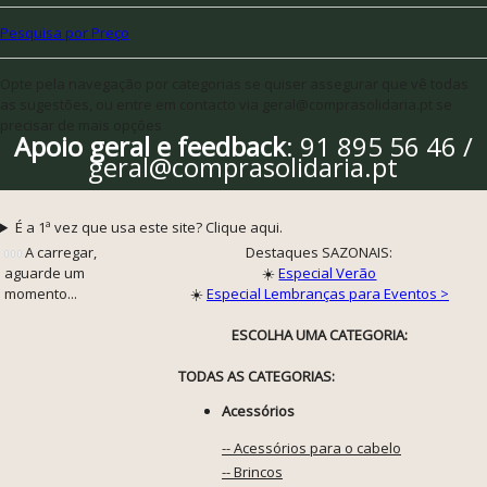
Pesquisa por Preço
Opte pela navegação por categorias se quiser assegurar que vê todas
as sugestões, ou entre em contacto via geral@comprasolidaria.pt se
precisar de mais opções
Apoio geral e feedback
: 91 895 56 46 /
geral@comprasolidaria.pt
É a 1ª vez que usa este site? Clique aqui.
A carregar,
Destaques SAZONAIS:
aguarde um
☀️
Especial Verão
momento...
☀️
Especial Lembranças para Eventos >
ESCOLHA UMA CATEGORIA:
TODAS AS CATEGORIAS:
Acessórios
-- Acessórios para o cabelo
-- Brincos