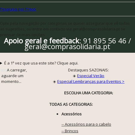
Pesquisa por Preço
Opte pela navegação por categorias se quiser assegurar que vê todas
as sugestões, ou entre em contacto via geral@comprasolidaria.pt se
precisar de mais opções
Apoio geral e feedback
: 91 895 56 46 /
geral@comprasolidaria.pt
É a 1ª vez que usa este site? Clique aqui.
A carregar,
Destaques SAZONAIS:
aguarde um
☀️
Especial Verão
momento...
☀️
Especial Lembranças para Eventos >
ESCOLHA UMA CATEGORIA:
TODAS AS CATEGORIAS:
Acessórios
-- Acessórios para o cabelo
-- Brincos