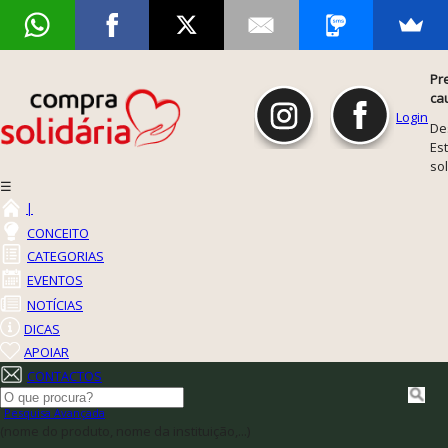
Pr
ca
Login
De
Est
so
☰
|
CONCEITO
CATEGORIAS
EVENTOS
NOTÍCIAS
DICAS
APOIAR
CONTACTOS
Pesquisa Avançada
(nome do produto, nome da instituição,...)