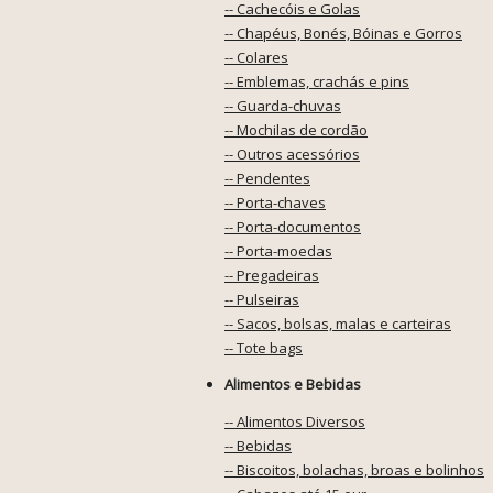
-- Cachecóis e Golas
-- Chapéus, Bonés, Bóinas e Gorros
-- Colares
-- Emblemas, crachás e pins
-- Guarda-chuvas
-- Mochilas de cordão
-- Outros acessórios
-- Pendentes
-- Porta-chaves
-- Porta-documentos
-- Porta-moedas
-- Pregadeiras
-- Pulseiras
-- Sacos, bolsas, malas e carteiras
-- Tote bags
Alimentos e Bebidas
-- Alimentos Diversos
-- Bebidas
-- Biscoitos, bolachas, broas e bolinhos