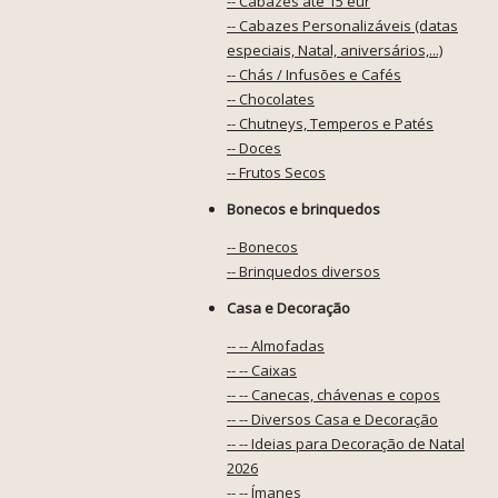
-- Cabazes até 15 eur
-- Cabazes Personalizáveis (datas
especiais, Natal, aniversários,...)
-- Chás / Infusões e Cafés
-- Chocolates
-- Chutneys, Temperos e Patés
-- Doces
-- Frutos Secos
Bonecos e brinquedos
-- Bonecos
-- Brinquedos diversos
Casa e Decoração
-- -- Almofadas
-- -- Caixas
-- -- Canecas, chávenas e copos
-- -- Diversos Casa e Decoração
-- -- Ideias para Decoração de Natal
2026
-- -- Ímanes