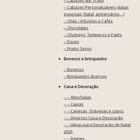
-- Cabazes até 15 eur
-- Cabazes Personalizáveis (datas
especiais, Natal, aniversários,...)
-- Chás / Infusões e Cafés
-- Chocolates
-- Chutneys, Temperos e Patés
-- Doces
-- Frutos Secos
Bonecos e brinquedos
-- Bonecos
-- Brinquedos diversos
Casa e Decoração
-- -- Almofadas
-- -- Caixas
-- -- Canecas, chávenas e copos
-- -- Diversos Casa e Decoração
-- -- Ideias para Decoração de Natal
2026
-- -- Ímanes