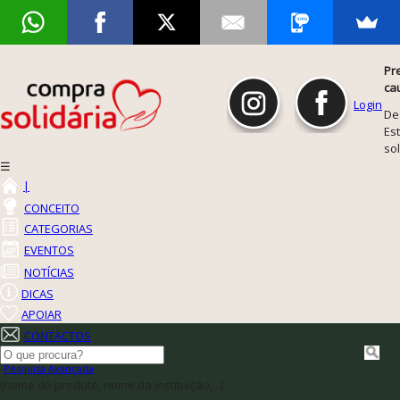
Pr
ca
Login
De
Est
so
☰
|
CONCEITO
CATEGORIAS
EVENTOS
NOTÍCIAS
DICAS
APOIAR
CONTACTOS
Pesquisa Avançada
(nome do produto, nome da instituição,...)