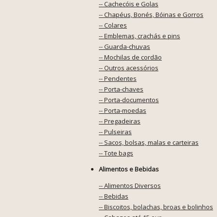
-- Cachecóis e Golas
-- Chapéus, Bonés, Bóinas e Gorros
-- Colares
-- Emblemas, crachás e pins
-- Guarda-chuvas
-- Mochilas de cordão
-- Outros acessórios
-- Pendentes
-- Porta-chaves
-- Porta-documentos
-- Porta-moedas
-- Pregadeiras
-- Pulseiras
-- Sacos, bolsas, malas e carteiras
-- Tote bags
Alimentos e Bebidas
-- Alimentos Diversos
-- Bebidas
-- Biscoitos, bolachas, broas e bolinhos