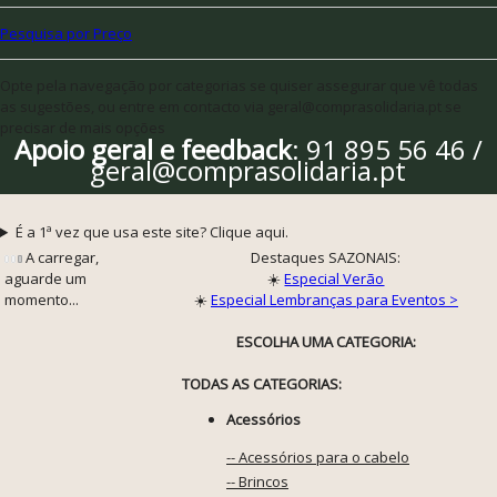
Pesquisa por Preço
Opte pela navegação por categorias se quiser assegurar que vê todas
as sugestões, ou entre em contacto via geral@comprasolidaria.pt se
precisar de mais opções
Apoio geral e feedback
: 91 895 56 46 /
geral@comprasolidaria.pt
É a 1ª vez que usa este site? Clique aqui.
A carregar,
Destaques SAZONAIS:
aguarde um
☀️
Especial Verão
momento...
☀️
Especial Lembranças para Eventos >
ESCOLHA UMA CATEGORIA:
TODAS AS CATEGORIAS:
Acessórios
-- Acessórios para o cabelo
-- Brincos