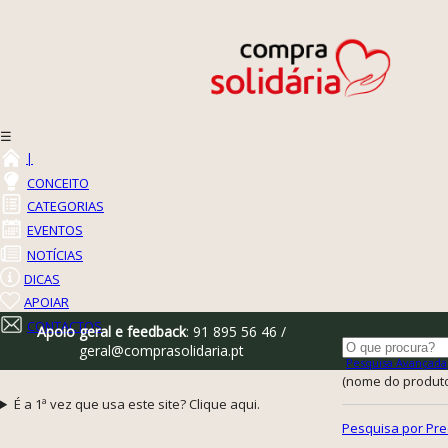
☰
|
CONCEITO
CATEGORIAS
EVENTOS
NOTÍCIAS
DICAS
APOIAR
CONTACTOS
Apoio geral e feedback
: 91 895 56 46 /
geral@comprasolidaria.pt
Pesquisa Avançada
(nome do produto,
É a 1ª vez que usa este site? Clique aqui.
Pesquisa por Pre