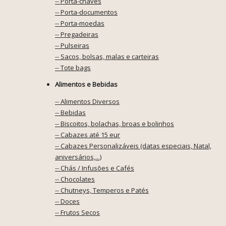
-- Porta-chaves
-- Porta-documentos
-- Porta-moedas
-- Pregadeiras
-- Pulseiras
-- Sacos, bolsas, malas e carteiras
-- Tote bags
Alimentos e Bebidas
-- Alimentos Diversos
-- Bebidas
-- Biscoitos, bolachas, broas e bolinhos
-- Cabazes até 15 eur
-- Cabazes Personalizáveis (datas especiais, Natal,
aniversários,...)
-- Chás / Infusões e Cafés
-- Chocolates
-- Chutneys, Temperos e Patés
-- Doces
-- Frutos Secos