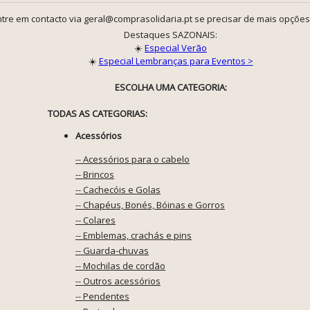
tre em contacto via geral@comprasolidaria.pt se precisar de mais opções
Destaques SAZONAIS:
☀️
Especial Verão
☀️
Especial Lembranças para Eventos >
ESCOLHA UMA CATEGORIA:
TODAS AS CATEGORIAS:
Acessórios
-- Acessórios para o cabelo
-- Brincos
-- Cachecóis e Golas
-- Chapéus, Bonés, Bóinas e Gorros
-- Colares
-- Emblemas, crachás e pins
-- Guarda-chuvas
-- Mochilas de cordão
-- Outros acessórios
-- Pendentes